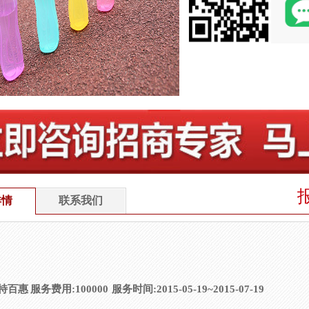
详情
联系我们
惠 服务费用:100000 服务时间:2015-05-19~2015-07-19