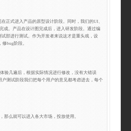
现在正式进入产品的原型设计阶段。同时，我们的UI、
计完成。产品在设计图完成后，进入研发阶段。通过编
测试部进行测试。作为开发者来说这才是重头戏，设
修bug阶段。
用和体验几遍后，根据实际情况进行修改，没有大错误
。用户测试阶段我们把每个用户的意见都考虑进去，每个
。
了，那么就可以进入各大市场，投放使用。