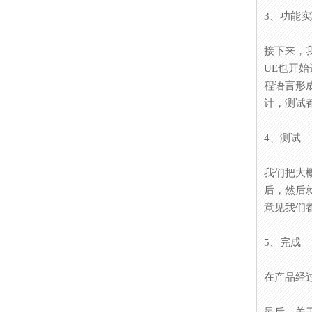
3、功能
接下来，
UE也开
程语言形
计，测试
4、测试
我们把大
后，然后
意见我们
5、完成
在产品经