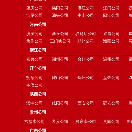
肇庆公司
揭阳公司
湛江公司
江门公司
汕尾公司
汕头公司
中山公司
阳江公司
河南公司
济源公司
商丘公司
驻马店公司
许昌公司
焦作公司
三门峡公司
郑州公司
濮阳公司
浙江公司
嘉兴公司
湖州公司
台州公司
温州公司
辽宁公司
抚顺公司
鞍山公司
锦州公司
盘锦公司
本溪公司
陕西公司
汉中公司
咸阳公司
西安公司
延安公司
贵州公司
六盘水公司
遵义公司
黔东南公司
贵阳公司
黔
广西公司