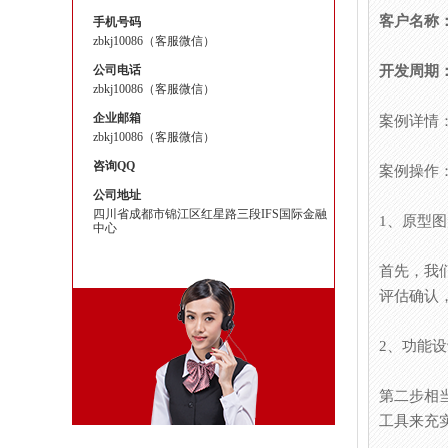
客户名称
手机号码
zbkj10086（客服微信）
公司电话
开发周期
zbkj10086（客服微信）
企业邮箱
案例详情
zbkj10086（客服微信）
咨询QQ
案例操作
公司地址
四川省成都市锦江区红星路三段IFS国际金融
1、原型
中心
首先，我
评估确认
2、功能
第二步相当
工具来充